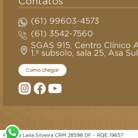
Contatos
(61) 99603-4573
(61) 3542-7560
SGAS 915, Centro Clínico 
1.º subsolo, sala 25, Asa Sul
Como chegar
RT: Dra Laila Silveira CRM 28598 DF - RQE 19657