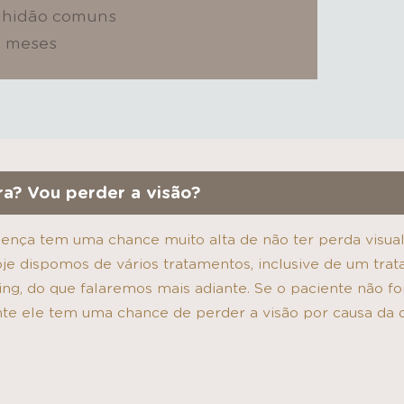
elhidão comuns
e meses
a? Vou perder a visão?
ença tem uma chance muito alta de não ter perda visua
 dispomos de vários tratamentos, inclusive de um trat
king, do que falaremos mais adiante. Se o paciente não fo
nte ele tem uma chance de perder a visão por causa da