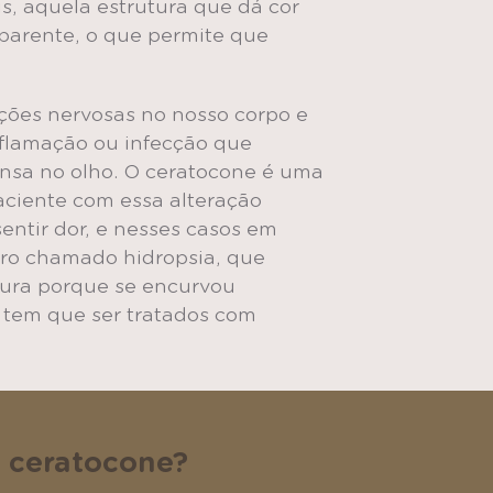
ris, aquela estrutura que dá cor
sparente, o que permite que
ções nervosas no nosso corpo e
nflamação ou infecção que
nsa no olho. O ceratocone é uma
aciente com essa alteração
entir dor, e nesses casos em
dro chamado hidropsia, que
tura porque se encurvou
, tem que ser tratados com
 ceratocone?