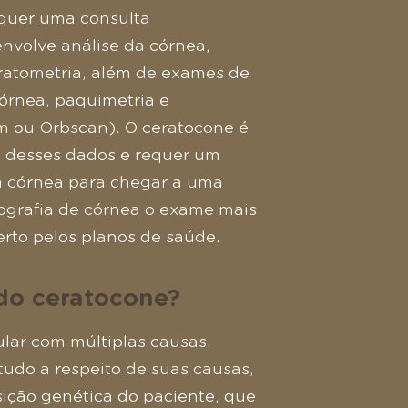
equer uma consulta
nvolve análise da córnea,
ratometria, além de exames de
órnea, paquimetria e
m ou Orbscan). O ceratocone é
 desses dados e requer um
m córnea para chegar a uma
ografia de córnea o exame mais
rto pelos planos de saúde.
do ceratocone?
lar com múltiplas causas.
tudo a respeito de suas causas,
sição genética do paciente, que