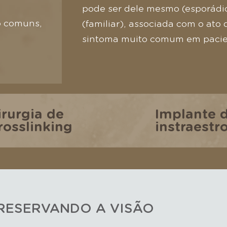
pode ser dele mesmo (esporádic
mo comuns,
(familiar), associada com o ato 
sintoma muito comum em pacien
irurgia de
Implante d
rosslinking
instraestr
PRESERVANDO A VISÃO