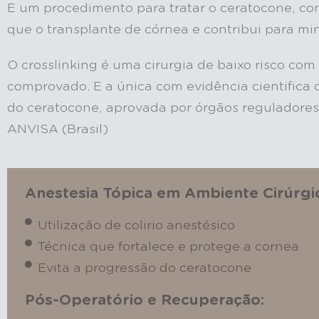
E um procedimento para tratar o ceratocone, c
que o transplante de córnea e contribui para min
O crosslinking é uma cirurgia de baixo risco com
comprovado. E a única com evidência cientifica 
do ceratocone, aprovada por órgãos reguladore
ANVISA (Brasil)
Anestesia Tópica em Ambiente Cirúrgi
Utilização de colirio anestésico
Técnica que fortalece e protege a cornea
Evita a progressão do ceratocone
Pós-Operatório e Recuperação: