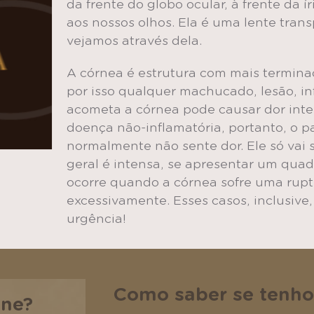
da frente do globo ocular, à frente da í
aos nossos olhos. Ela é uma lente tran
vejamos através dela.
A córnea é estrutura com mais termina
por isso qualquer machucado, lesão, i
acometa a córnea pode causar dor inte
doença não-inflamatória, portanto, o p
normalmente não sente dor. Ele só vai s
geral é intensa, se apresentar um qua
ocorre quando a córnea sofre uma rup
excessivamente. Esses casos, inclusive
urgência!
Como saber se tenho
one?