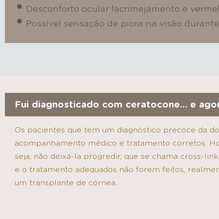
Desconforto ocular lacrimejamento e verm
Possível sensação de piora na visão durant
Fui diagnosticado com ceratocone… e agor
Os pacientes que tem um diagnóstico precoce da do
acompanhamento médico e tratamento corretos. Hoje
seja, não deixá-la progredir, que se chama cross-lin
e o tratamento adequados não forem feitos, realme
um transplante de córnea.