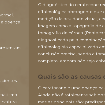
O diagnóstico do ceratocone r
oftalmológica abrangente que e
normal.
medição da acuidade visual, ce
e a doença
imagem como a topografia de c
tomografia de córnea (Pentaca
diagnosticado pela combinação
oftalmologista especializado e
apresentam
conclusão precisa, sendo a tom
completo, embora não seja cobe
Quais são as causas 
acientes
O ceratocone é uma doença ocu
gmatismo
Ainda não é totalmente sabido 
urvatura
mas as principais são: predispo