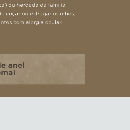
a) ou herdada da família
de coçar ou esfregar os olhos,
tes com alergia ocular.
e anel
omal