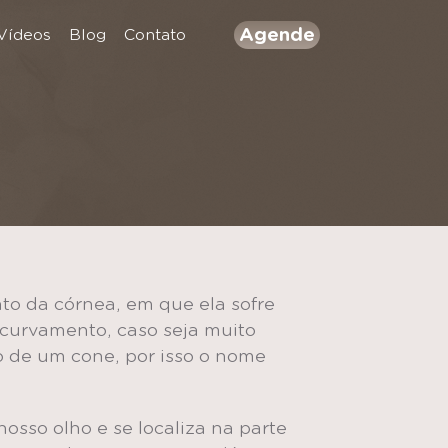
Agende
Vídeos
Blog
Contato
to da córnea, em que ela sofre
curvamento, caso seja muito
 de um cone, por isso o nome
osso olho e se localiza na parte