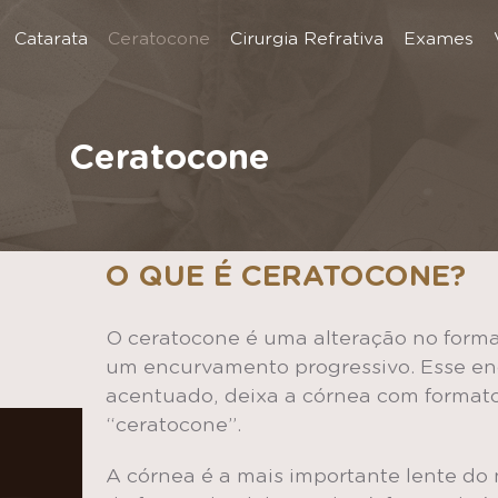
Catarata
Ceratocone
Cirurgia Refrativa
Exames
Ceratocone
O QUE É CERATOCONE?
O ceratocone é uma alteração no forma
um encurvamento progressivo. Esse en
acentuado, deixa a córnea com formato
“ceratocone”.
A córnea é a mais importante lente do n